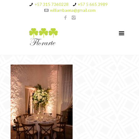
+57 315 7360228
+57 5 665 3989
williambaena@gmail.com