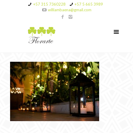
+57 315 7360228
+57 5 665 3989
williambaena@gmail.com