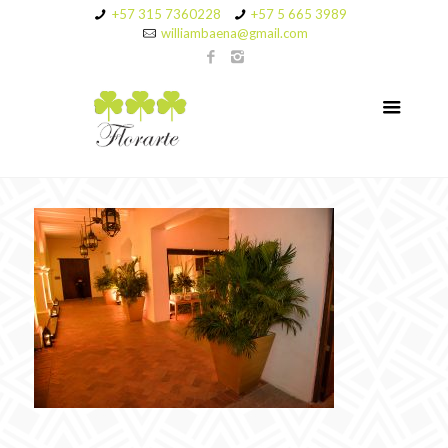
+57 315 7360228
+57 5 665 3989
williambaena@gmail.com