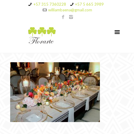
+57 315 7360228
+57 5 665 3989
williambaena@gmail.com