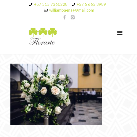
+57 315 7360228
+57 5 665 3989
williambaena@gmail.com