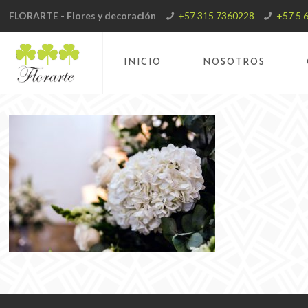
FLORARTE - Flores y decoración
+57 315 7360228
+57 5 
INICIO
NOSOTROS