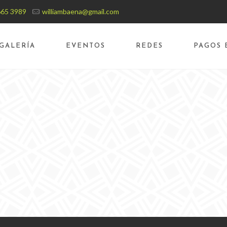
665 3989
williambaena@gmail.com
GALERÍA
EVENTOS
REDES
PAGOS 