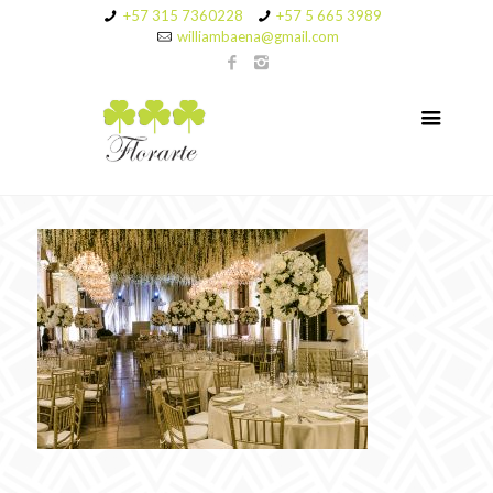
+57 315 7360228
+57 5 665 3989
williambaena@gmail.com