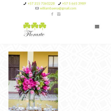
+57 315 7360228
+57 5 665 3989
williambaena@gmail.com