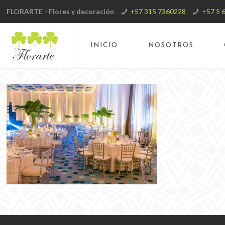
FLORARTE - Flores y decoración
+57 315 7360228
+57 5 
INICIO
NOSOTROS