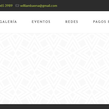
665 3989
williambaena@gmail.com
GALERÍA
EVENTOS
REDES
PAGOS 