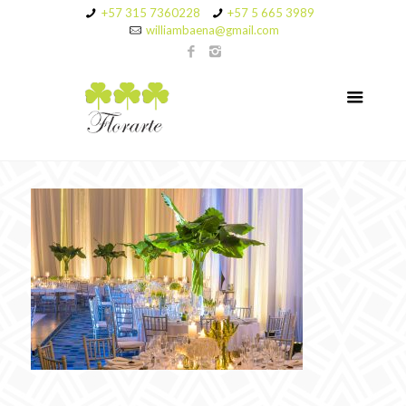
+57 315 7360228
+57 5 665 3989
williambaena@gmail.com