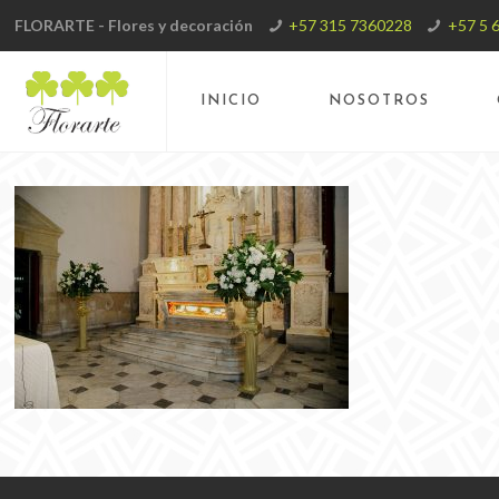
FLORARTE - Flores y decoración
+57 315 7360228
+57 5 
INICIO
NOSOTROS