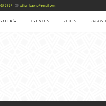
665 3989
williambaena@gmail.com
GALERÍA
EVENTOS
REDES
PAGOS 