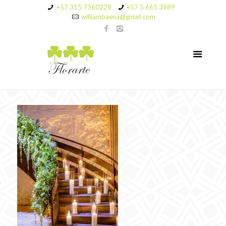
+57 315 7360228
+57 5 665 3989
williambaena@gmail.com