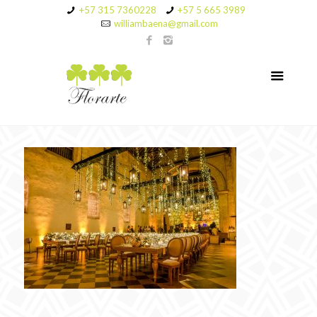
+57 315 7360228
+57 5 665 3989
williambaena@gmail.com