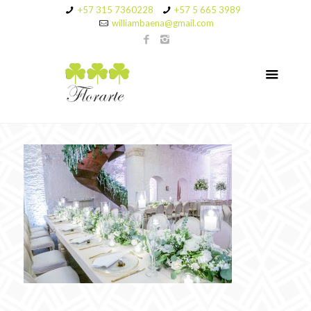
+57 315 7360228
+57 5 665 3989
williambaena@gmail.com