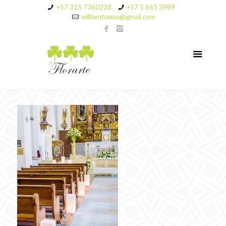
+57 315 7360228
+57 5 665 3989
williambaena@gmail.com