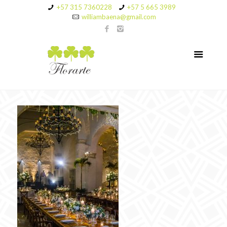
+57 315 7360228
+57 5 665 3989
williambaena@gmail.com