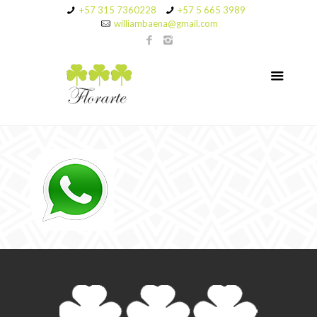
+57 315 7360228
+57 5 665 3989
williambaena@gmail.com