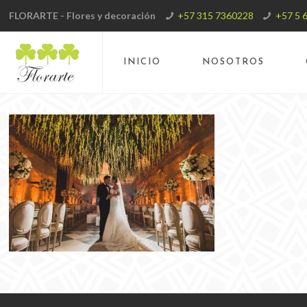
FLORARTE - Flores y decoración
+57 315 7360228
+57 5 
INICIO
NOSOTROS