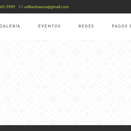
665 3989
williambaena@gmail.com
GALERÍA
EVENTOS
REDES
PAGOS 