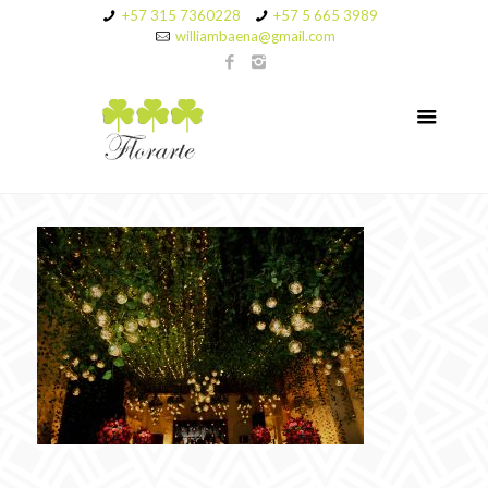
+57 315 7360228
+57 5 665 3989
williambaena@gmail.com