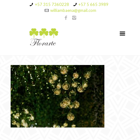
+57 315 7360228
+57 5 665 3989
williambaena@gmail.com