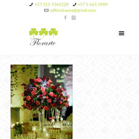
+57 315 7360228
+57 5 665 3989
williambaena@gmail.com