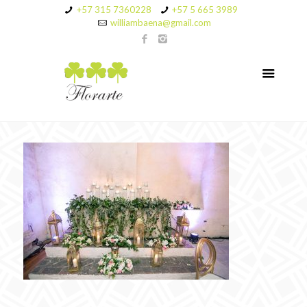
+57 315 7360228
+57 5 665 3989
williambaena@gmail.com