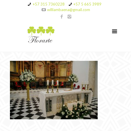
+57 315 7360228
+57 5 665 3989
williambaena@gmail.com