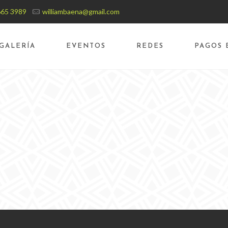
665 3989
williambaena@gmail.com
GALERÍA
EVENTOS
REDES
PAGOS 