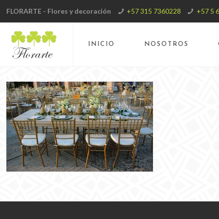
FLORARTE - Flores y decoración
+57 315 7360228
+57 5 
INICIO
NOSOTROS