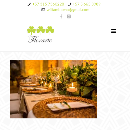
+57 315 7360228
+57 5 665 3989
williambaena@gmail.com