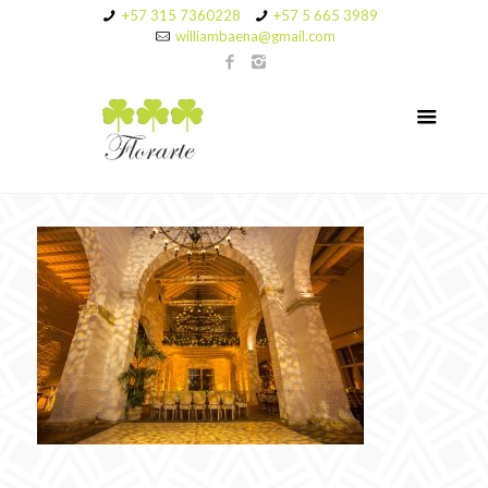
+57 315 7360228
+57 5 665 3989
williambaena@gmail.com