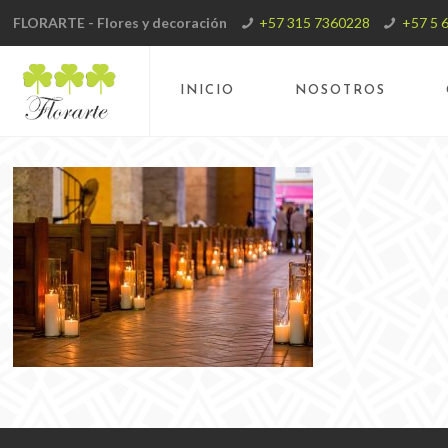
FLORARTE - Flores y decoración
+57 315 7360228
+57 5 
INICIO
NOSOTROS