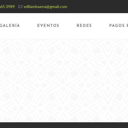
665 3989
williambaena@gmail.com
GALERÍA
EVENTOS
REDES
PAGOS 