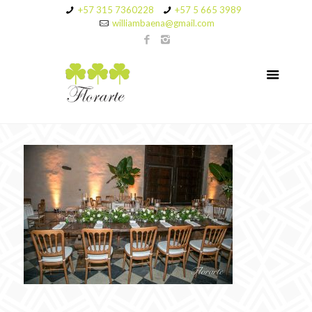
+57 315 7360228
+57 5 665 3989
williambaena@gmail.com