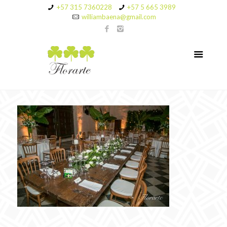
+57 315 7360228
+57 5 665 3989
williambaena@gmail.com