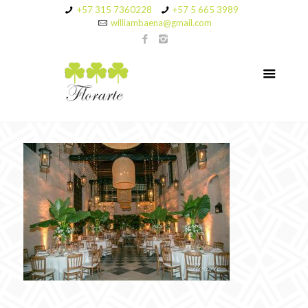
+57 315 7360228
+57 5 665 3989
williambaena@gmail.com