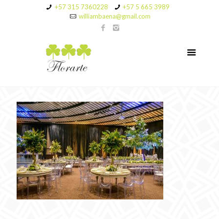
+57 315 7360228
+57 5 665 3989
williambaena@gmail.com