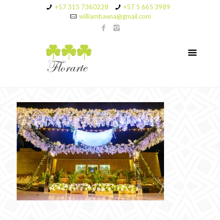
+57 315 7360228
+57 5 665 3989
williambaena@gmail.com