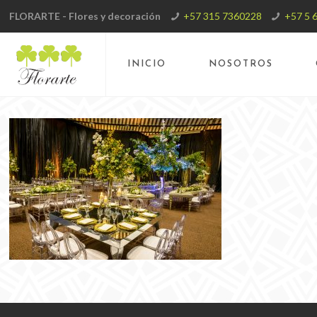
FLORARTE - Flores y decoración
+57 315 7360228
+57 5 
INICIO
NOSOTROS