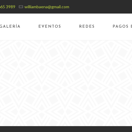
665 3989
williambaena@gmail.com
GALERÍA
EVENTOS
REDES
PAGOS 