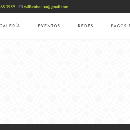
665 3989
williambaena@gmail.com
GALERÍA
EVENTOS
REDES
PAGOS 