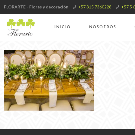
FLORARTE - Flores y decoración
+57 315 7360228
+57 5 
INICIO
NOSOTROS