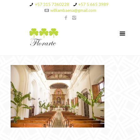
+57 315 7360228
+57 5 665 3989
williambaena@gmail.com