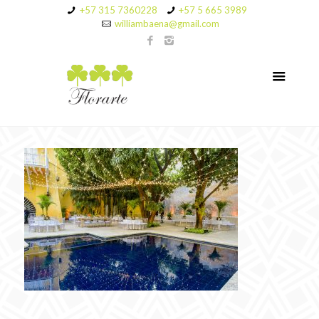
+57 315 7360228
+57 5 665 3989
williambaena@gmail.com