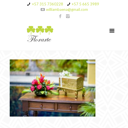
+57 315 7360228
+57 5 665 3989
williambaena@gmail.com