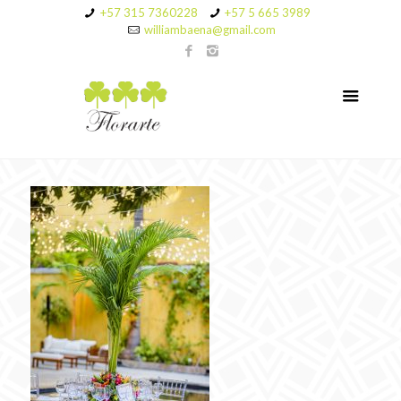
+57 315 7360228
+57 5 665 3989
williambaena@gmail.com