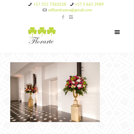
+57 315 7360228
+57 5 665 3989
williambaena@gmail.com