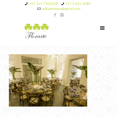
+57 315 7360228
+57 5 665 3989
williambaena@gmail.com