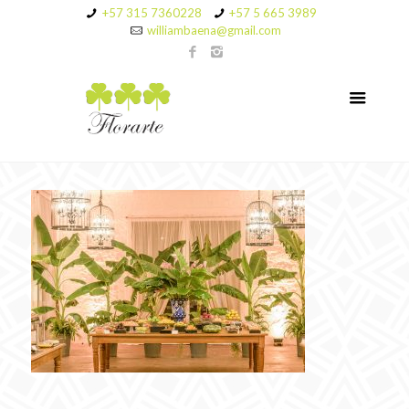
+57 315 7360228
+57 5 665 3989
williambaena@gmail.com