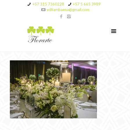
+57 315 7360228
+57 5 665 3989
williambaena@gmail.com