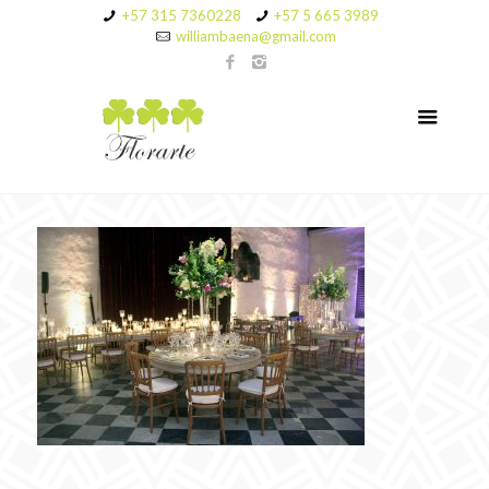
+57 315 7360228
+57 5 665 3989
williambaena@gmail.com