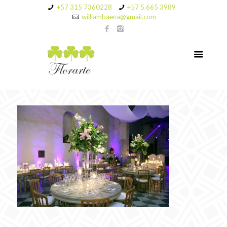
+57 315 7360228
+57 5 665 3989
williambaena@gmail.com