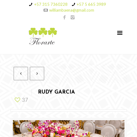
+57 315 7360228
+57 5 665 3989
williambaena@gmail.com
RUDY GARCIA
37